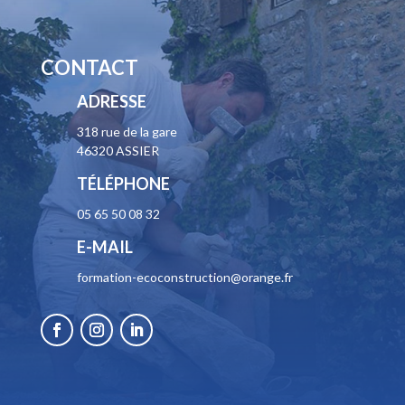
CONTACT
ADRESSE
318 rue de la gare
46320 ASSIER
TÉLÉPHONE
05 65 50 08 32
E-MAIL
formation-ecoconstruction@orange.fr